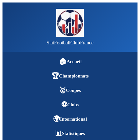
StatFootballClubFrance
🏠
Accueil
🏆
Championnats
🥇
Coupes
⚽
Clubs
🌍
International
📊
Statistiques