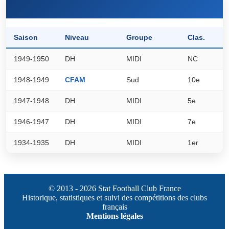
Saison
Niveau
Groupe
Clas.
P
1949-1950
DH
MIDI
NC
0
1948-1949
CFAM
Sud
10e
1
1947-1948
DH
MIDI
5e
0
1946-1947
DH
MIDI
7e
0
1934-1935
DH
MIDI
1er
0
© 2013 - 2026 Stat Football Club France
Historique, statistiques et suivi des compétitions des clubs
français
Mentions légales