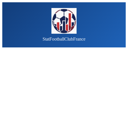
StatFootballClubFrance