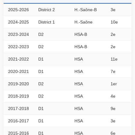
2025-2026
District 2
H.-Saône-B
3e
3
2024-2025
District 1
H.-Saône
10e
2
2023-2024
D2
HSA-B
2e
4
2022-2023
D2
HSA-B
2e
4
2021-2022
D1
HSA
11e
2
2020-2021
D1
HSA
7e
1
2019-2020
D2
HSA
1er
3
2018-2019
D2
HSA
4e
3
2017-2018
D1
HSA
9e
4
2016-2017
D1
HSA
3e
6
2015-2016
D1
HSA
6e
5