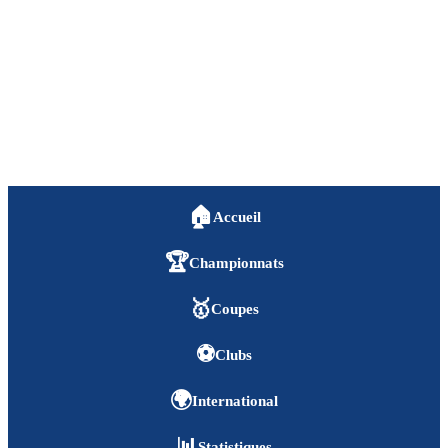
🏠
Accueil
🏆
Championnats
🥇
Coupes
⚽
Clubs
🌍
International
📊
Statistiques