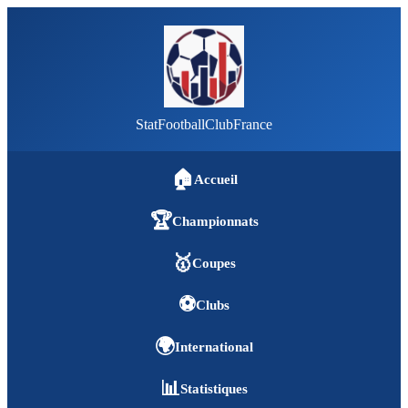
StatFootballClubFrance
🏠
Accueil
🏆
Championnats
🥇
Coupes
⚽
Clubs
🌍
International
📊
Statistiques