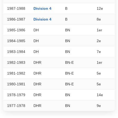
1987-1988
Division 4
B
12e
1
1986-1987
Division 4
B
8e
2
1985-1986
DH
BN
1er
0
1984-1985
DH
BN
2e
0
1983-1984
DH
BN
7e
0
1982-1983
DHR
BN-E
1er
0
1981-1982
DHR
BN-E
5e
0
1980-1981
DHR
BN-E
5e
0
1978-1979
DHR
BN
14e
0
1977-1978
DHR
BN
9e
0