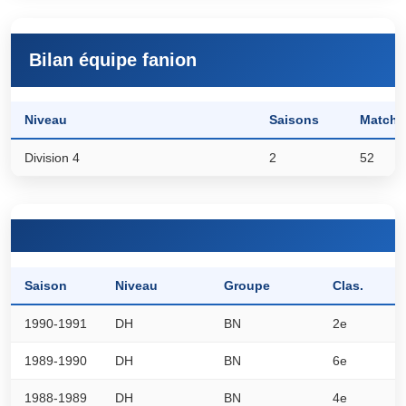
Bilan équipe fanion
Niveau
Saisons
Matchs
Division 4
2
52
Saison
Niveau
Groupe
Clas.
P
1990-1991
DH
BN
2e
5
1989-1990
DH
BN
6e
0
1988-1989
DH
BN
4e
0