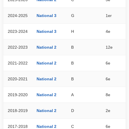
2024-2025
National 3
G
1er
5
2023-2024
National 3
H
4e
4
2022-2023
National 2
B
12e
3
2021-2022
National 2
B
6e
4
2020-2021
National 2
B
6e
1
2019-2020
National 2
A
8e
2
2018-2019
National 2
D
2e
4
2017-2018
National 2
C
6e
4