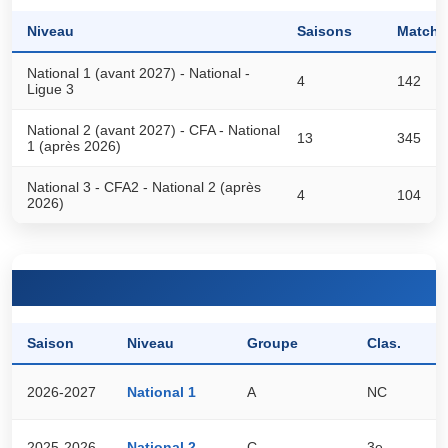
Niveau
Saisons
Matchs
National 1 (avant 2027) - National -
4
142
Ligue 3
National 2 (avant 2027) - CFA - National
13
345
1 (après 2026)
National 3 - CFA2 - National 2 (après
4
104
2026)
Saison
Niveau
Groupe
Clas.
P
2026-2027
National 1
A
NC
0
2025-2026
National 2
C
3e
5