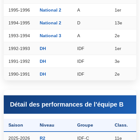
1995-1996
National 2
A
1er
6
1994-1995
National 2
D
13e
3
1993-1994
National 3
A
2e
3
1992-1993
DH
IDF
1er
5
1991-1992
DH
IDF
3e
4
1990-1991
DH
IDF
2e
5
Détail des performances de l'équipe B
Saison
Niveau
Groupe
Class.
P
2025-2026
R2
IDF-C
11e
2