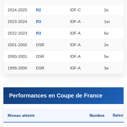
2024-2025
R2
IDF-C
2e
3
2023-2024
R3
IDF-A
1er
4
2022-2023
R3
IDF-A
6e
3
2001-2002
DSR
IDF-A
2e
0
2000-2001
DSR
IDF-A
5e
0
1999-2000
DSR
IDF-A
3e
0
Performances en Coupe de France
Saison
Niveau atteint
Nombre