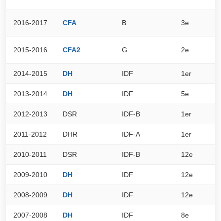
2016-2017
CFA
B
3e
5
2015-2016
CFA2
G
2e
7
2014-2015
DH
IDF
1er
8
2013-2014
DH
IDF
5e
6
2012-2013
DSR
IDF-B
1er
7
2011-2012
DHR
IDF-A
1er
7
2010-2011
DSR
IDF-B
12e
4
2009-2010
DH
IDF
12e
5
2008-2009
DH
IDF
12e
5
2007-2008
DH
IDF
8e
5