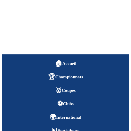
🏠
Accueil
🏆
Championnats
🥇
Coupes
⚽
Clubs
🌍
International
📊
Statistiques