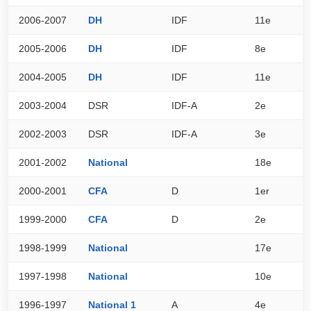
2006-2007
DH
IDF
11e
5
2005-2006
DH
IDF
8e
6
2004-2005
DH
IDF
11e
5
2003-2004
DSR
IDF-A
2e
0
2002-2003
DSR
IDF-A
3e
0
2001-2002
National
18e
3
2000-2001
CFA
D
1er
1
1999-2000
CFA
D
2e
1
1998-1999
National
17e
3
1997-1998
National
10e
4
1996-1997
National 1
A
4e
5