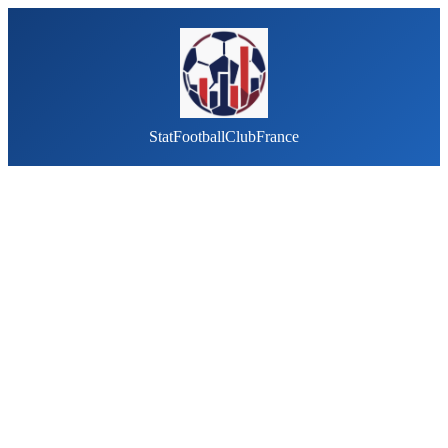
StatFootballClubFrance