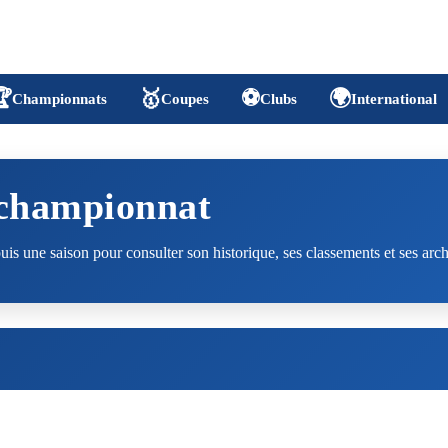

🥇
⚽
🌍
Championnats
Coupes
Clubs
International
 championnat
is une saison pour consulter son historique, ses classements et ses arch