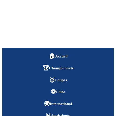
🏠
Accueil
🏆
Championnats
🥇
Coupes
⚽
Clubs
🌍
International
📊
Statistiques