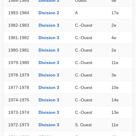
1984-1985
Division 3
Ouest
5e
3
1983-1984
Division 2
A
17e
2
1982-1983
Division 3
C.-Ouest
2e
4
1981-1982
Division 3
C.-Ouest
4e
3
1980-1981
Division 3
C.-Ouest
2e
3
1979-1980
Division 3
C.-Ouest
11e
2
1978-1979
Division 3
C.-Ouest
3e
3
1977-1978
Division 3
C.-Ouest
10e
2
1974-1975
Division 3
C.-Ouest
14e
2
1973-1974
Division 3
C.-Ouest
13e
2
1972-1973
Division 3
S. Ouest
11e
2