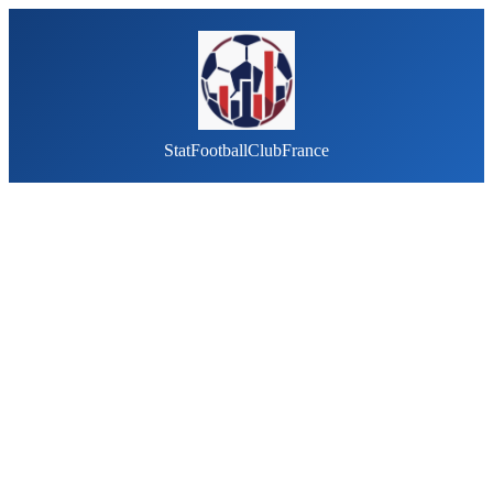
StatFootballClubFrance