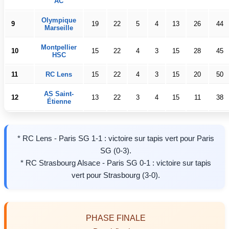
AC
Olympique
9
19
22
5
4
13
26
44
Marseille
Montpellier
10
15
22
4
3
15
28
45
HSC
11
RC Lens
15
22
4
3
15
20
50
AS Saint-
12
13
22
3
4
15
11
38
Étienne
* RC Lens - Paris SG 1-1 : victoire sur tapis vert pour Paris
SG (0-3).
* RC Strasbourg Alsace - Paris SG 0-1 : victoire sur tapis
vert pour Strasbourg (3-0).
PHASE FINALE