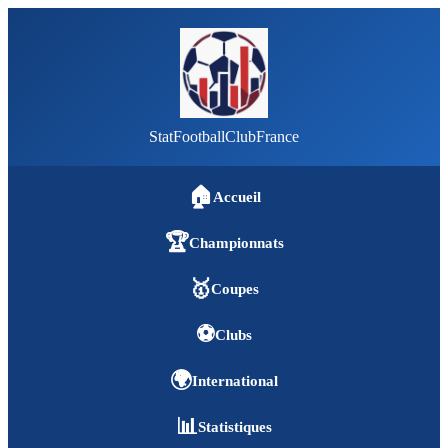
StatFootballClubFrance
🏠
Accueil
🏆
Championnats
🥇
Coupes
⚽
Clubs
🌍
International
📊
Statistiques