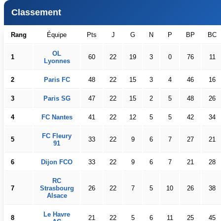
Classement
Rang
Équipe
Pts
J
G
N
P
BP
BC
OL
1
60
22
19
3
0
76
11
Lyonnes
2
Paris FC
48
22
15
3
4
46
16
3
Paris SG
47
22
15
2
5
48
26
4
FC Nantes
41
22
12
5
5
42
34
FC Fleury
5
33
22
9
6
7
27
21
91
6
Dijon FCO
33
22
9
6
7
21
28
RC
7
Strasbourg
26
22
7
5
10
26
38
Alsace
Le Havre
8
21
22
5
6
11
25
45