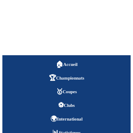
🏠
Accueil
🏆
Championnats
🥇
Coupes
⚽
Clubs
🌍
International
📊
Statistiques