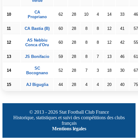
Verde
CA
10
62
28
10
4
14
33
46
Propriano
11
CA Bastia (B)
60
28
8
8
12
41
57
AS Nebbiu
12
60
28
8
8
12
42
55
Conca d'Oru
13
JS Bonifacio
59
28
8
7
13
46
61
SC
14
52
28
7
3
18
30
67
Bocognano
15
AJ Biguglia
44
28
4
4
20
40
75
© 2013 - 2026 Stat Football Club France
Historique, statistiques et suivi des compétitions des clubs
français
Mentions légales