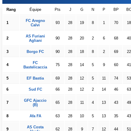
Rang
Équipe
Pts
J
G
N
P
BP
B
FC Aregno
1
93
28
19
8
1
70
18
Calvi
AS Furiani
2
90
28
20
2
6
68
40
Agliani
3
Borgo FC
90
28
18
8
2
69
22
FC
4
75
28
14
5
9
60
41
Bastelicaccia
5
EF Bastia
69
28
12
5
11
74
53
6
Sud FC
66
28
12
2
14
46
63
GFC Ajaccio
7
65
28
11
4
13
43
49
(B)
8
Afa FA
63
28
10
5
13
35
43
AS Costa
9
62
28
9
7
12
44
51