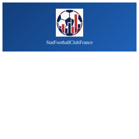
StatFootballClubFrance