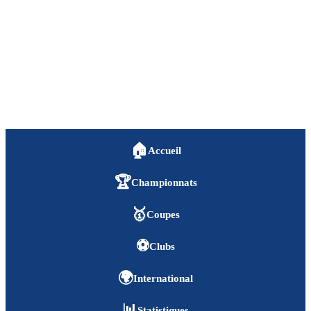
🏠
Accueil
🏆
Championnats
🥇
Coupes
⚽
Clubs
🌍
International
📊
Statistiques