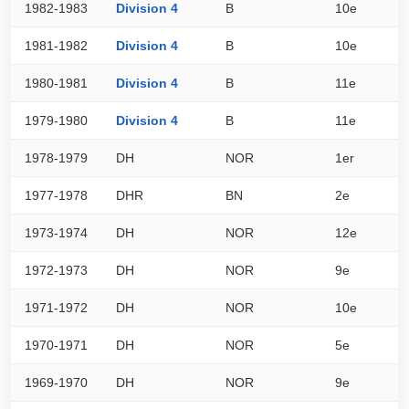
1982-1983
Division 4
B
10e
2
1981-1982
Division 4
B
10e
2
1980-1981
Division 4
B
11e
1
1979-1980
Division 4
B
11e
2
1978-1979
DH
NOR
1er
0
1977-1978
DHR
BN
2e
0
1973-1974
DH
NOR
12e
0
1972-1973
DH
NOR
9e
0
1971-1972
DH
NOR
10e
0
1970-1971
DH
NOR
5e
0
1969-1970
DH
NOR
9e
0