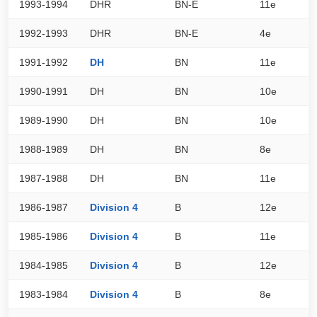
1993-1994
DHR
BN-E
11e
0
1992-1993
DHR
BN-E
4e
0
1991-1992
DH
BN
11e
3
1990-1991
DH
BN
10e
3
1989-1990
DH
BN
10e
0
1988-1989
DH
BN
8e
0
1987-1988
DH
BN
11e
0
1986-1987
Division 4
B
12e
1
1985-1986
Division 4
B
11e
2
1984-1985
Division 4
B
12e
2
1983-1984
Division 4
B
8e
2