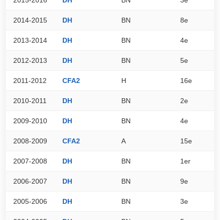
2014-2015
DH
BN
8e
6
2013-2014
DH
BN
4e
7
2012-2013
DH
BN
5e
6
2011-2012
CFA2
H
16e
4
2010-2011
DH
BN
2e
8
2009-2010
DH
BN
4e
7
2008-2009
CFA2
A
15e
6
2007-2008
DH
BN
1er
7
2006-2007
DH
BN
9e
6
2005-2006
DH
BN
3e
7