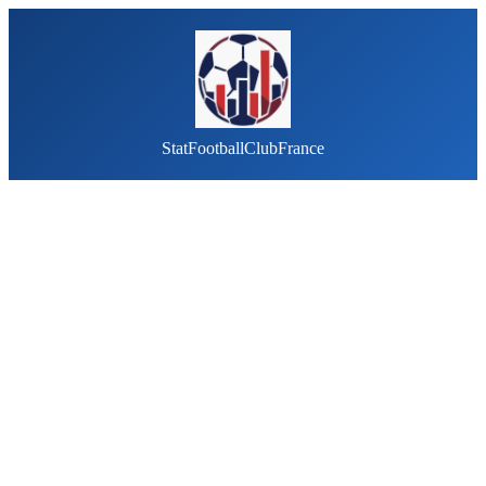
StatFootballClubFrance