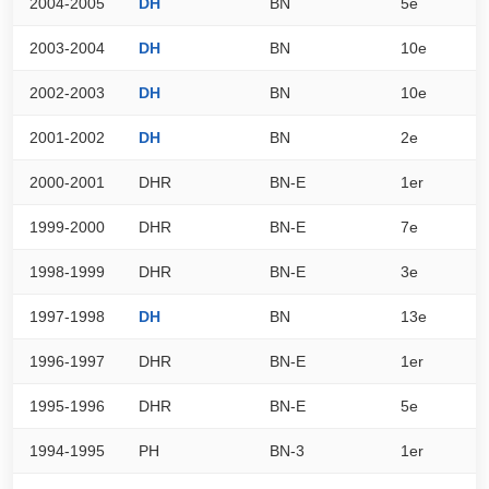
2004-2005
DH
BN
5e
6
2003-2004
DH
BN
10e
5
2002-2003
DH
BN
10e
6
2001-2002
DH
BN
2e
7
2000-2001
DHR
BN-E
1er
0
1999-2000
DHR
BN-E
7e
0
1998-1999
DHR
BN-E
3e
0
1997-1998
DH
BN
13e
5
1996-1997
DHR
BN-E
1er
0
1995-1996
DHR
BN-E
5e
0
1994-1995
PH
BN-3
1er
0