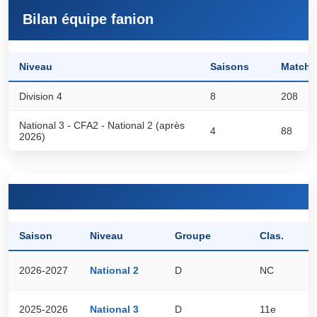
Bilan équipe fanion
Niveau
Saisons
Matchs
Division 4
8
208
National 3 - CFA2 - National 2 (après
4
88
2026)
Saison
Niveau
Groupe
Clas.
P
2026-2027
National 2
D
NC
0
2025-2026
National 3
D
11e
2